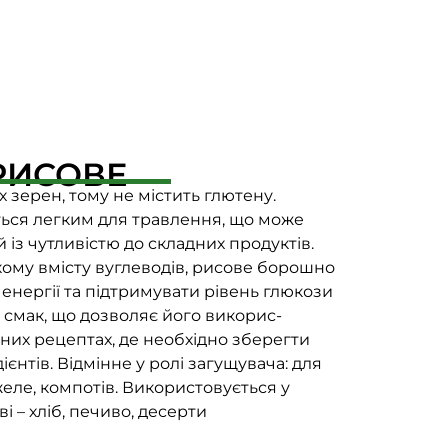
РИСОВЕ
 зерен, тому не містить глютену.
ься легким для травлення, що може
із чутливістю до складних продуктів.
ому вмісту вуглеводів, рисове борошно
нергії та підтримувати рівень глюкози
 смак, що дозволяє його викорис-
рних рецептах, де необхідно зберегти
єнтів. Відмінне у ролі загущувача: для
желе, компотів. Використовується у
 – хліб, печиво, десерти