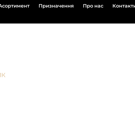
Асортимент
Призначення
Про нас
Контакт
ИК
исове