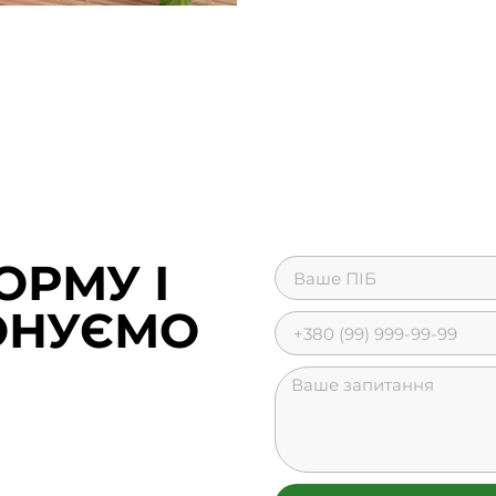
ОРМУ І
ОНУЄМО