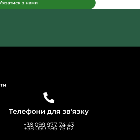
вʼязатися з нами
ти
Телефони для зв'язку
+38 099 977 74 43
+38 050
595 75 62