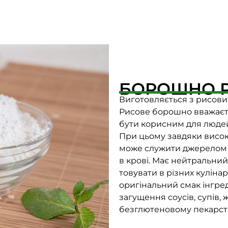
БОРОШНО 
Виготовляється з рисових
Рисове борошно вважаєт
бути корисним для людей 
При цьому завдяки висок
може служити джерелом е
в крові. Має нейтральний
товувати в різних куліна
оригінальний смак інгреді
загущення соусів, супів, 
безглютеновому пекарстві