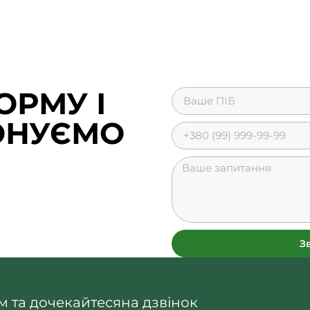
ОРМУ І
ОНУЄМО
З
 та дочекайтесяна дзвінок