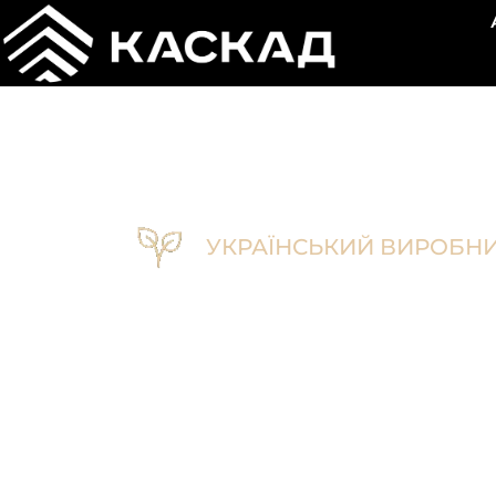
УКРАЇНСЬКИЙ ВИРОБН
Виробницт
морозива