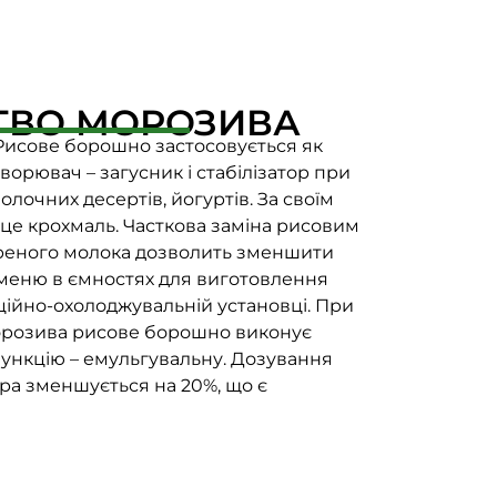
ТВО МОРОЗИВА
исове борошно застосовується як
орювач – загусник і стабілізатор при
лочних десертів, йогуртів. За своїм
 це крохмаль. Часткова заміна рисовим
еного молока дозволить зменшити
меню в ємностях для виготовлення
ційно-охолоджувальній установці. При
орозива рисове борошно виконує
функцію – емульгувальну. Дозування
ора зменшується на 20%, що є