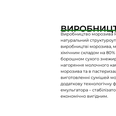
ВИРОБНИЦ
Виробництво морозива Р
натуральний структуроутв
виробництві морозива, мо
хімічним складом на 80%
борошном сухого знежир
нагоряння молочного ка
морозива та в пастериза
виготовленні сумішей м
додаткову технологічну 
емульгатора – стабілізат
економічно вигідним.